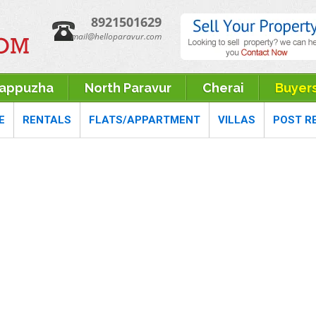
8921501629
mail@helloparavur.com
rappuzha
North Paravur
Cherai
Buyer
E
RENTALS
FLATS/APPARTMENT
VILLAS
POST R